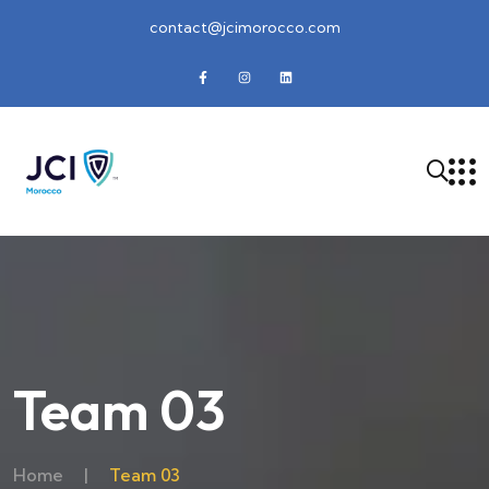
contact@jcimorocco.com
Team 03
Home
|
Team 03