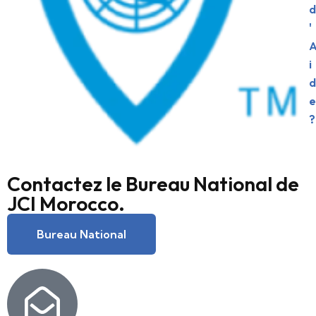
d
'
i
d
e
?
Contactez le Bureau National de
JCI Morocco.
Bureau National