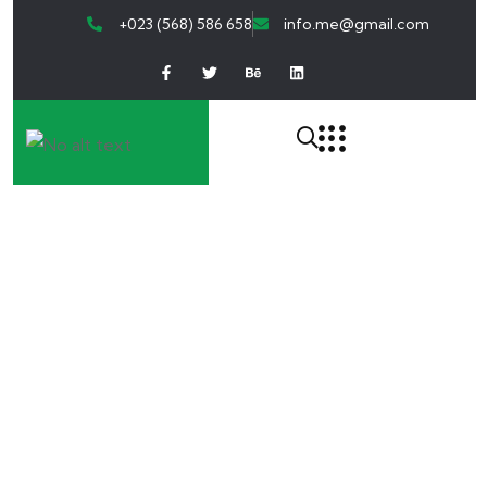
+023 (568) 586 658
info.me@gmail.com